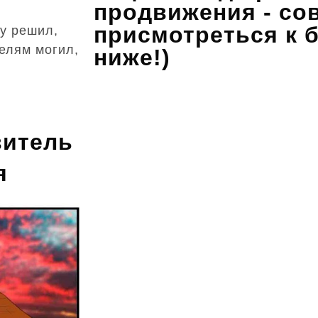
продвижения - со
присмотреться к 
му решил,
елям могил,
ниже!)
витель
я