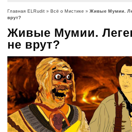
Главная ELRudit
»
Всё о Мистике
»
Живые Мумии. Л
врут?
Живые Мумии. Лег
не врут?