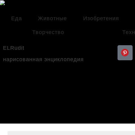
Еда
Животные
Изобретения
Творчество
Техн
ELRudit
нарисованная энциклопедия