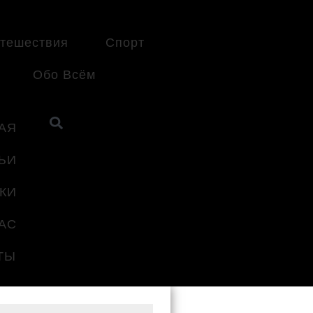
тешествия
Спорт
Обо Всём
АЯ
ЬИ
КИ
АС
ТЫ