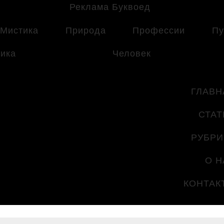
Мистика
Природа
Профессии
Пу
ика
Человек
ГЛАВН
СТАТ
РУБРИ
О Н
КОНТАК