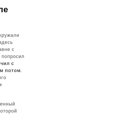
ле
кружали
 здесь
авне с
 попросил
очил с
м потом
.
ого
м
женный
которой