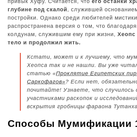
привык Хуфу. Считается, что
его останки хр
глубине под скалой
, служившей основание
постройки. Однако среди любителей мистик
распространена версия о том, что благодар
колдунам, служившим ему при жизни,
Хеопс
тело и продолжил жить.
Кстати, может и к лучшему, что му
Хеопса так и не нашли. Вы уже чита
статью «
Проклятие Египетских пир
Саркофагов»
? Если нет, обязательн
почитайте! Узнаете, что случилось 
участниками раскопок и исследовани
вскрытия гробницы фараона Тутанх
Способы Мумификации 