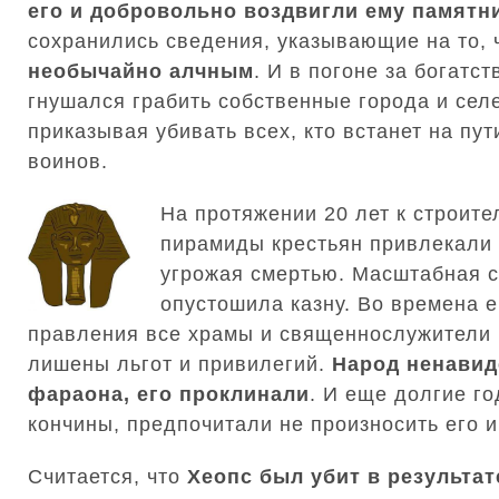
его и добровольно воздвигли ему памятн
сохранились сведения, указывающие на то, 
необычайно алчным
. И в погоне за богатст
гнушался грабить собственные города и сел
приказывая убивать всех, кто встанет на пут
воинов.
На протяжении 20 лет к строите
пирамиды крестьян привлекали 
угрожая смертью. Масштабная с
опустошила казну. Во времена е
правления все храмы и священнослужители
лишены льгот и привилегий.
Народ ненавид
фараона, его проклинали
. И еще долгие г
кончины, предпочитали не произносить его и
Считается, что
Хеопс был убит в результат