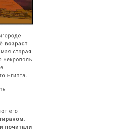
ригороде
её
возраст
амая старая
о некрополь
ие
го Египта.
ть
ают его
тираном
.
и почитали