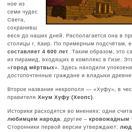
ное из
семи чудес
Света,
сохранивш
ееся до наших дней. Располагается она в п
столицы г. Каир. По примерным подсчётам, 
составляет 4 600 лет
. Таким образом, это с
из пирамид, входящих в комплекс в Гизе. Эт
«
город мёртвых
». Здесь находили упокоен
достопочтенные граждане и владыки древне
Второе название некрополя — «Хуфу», в чес
правителя
Хнум Хуфу (Хеопс)
.
Историки расходятся во мнениях: одни счит
любимцем народа
, другие –
кровожадным 
Сторонники первой версии утверждают:
люд