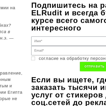
Подпишитесь на р
умии на
ELRudit и всегда б
курсе всего самог
йках?
интересного
са в
н.э. —
согласие на обработку персо
ОТПРАВИТЬ
равление,
Если вы ищете, г
очным
заказать тысячи и
тым и
ии Египта
услуг от стикеров
торые не
соц.сетей до рекл