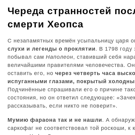
Череда странностей пос
смерти Хеопса
С незапамятных времён усыпальницу царя о
слухи и легенды о проклятии
. В 1798 году
побывал сам
Наполеон
, ставивший себя нар
величайшими правителями человечества. Он
оставить его, но
через четверть часа выск
испуганными глазами, покрытый холодны
Подчинённые спрашивали его о причине так
состояния, но он ответил следующее: «Заче
рассказывать, если никто не поверит».
Мумию фараона так и не нашли
. А обнару
саркофаг не соответствовал той роскоши, к 