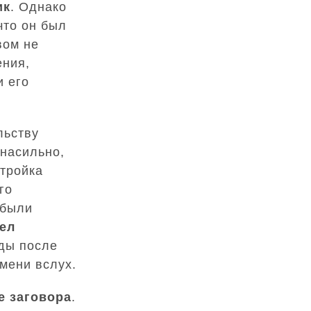
ик
. Однако
что он был
вом не
ения,
и его
льству
насильно,
тройка
го
 были
ел
оды после
мени вслух.
е заговора
.