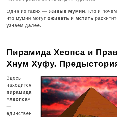
Одна из таких —
Живые Мумии
. Кто и поче
что мумии могут
оживать и мстить
расхитит
узнаем далее.
Пирамида Хеопса и Пра
Хнум Хуфу. Предыстори
Здесь
находится
пирамида
«Хеопса»
—
единствен