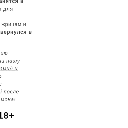
анятся в
м для
и
я жрицам и
 вернулся в
мию
ли нашу
амид и
о
с
й после
амона!
18+