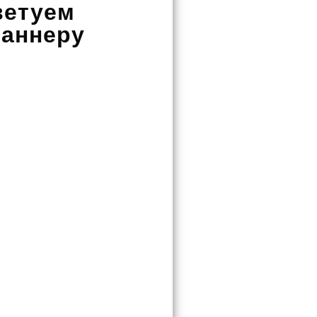
ветуем
баннеру