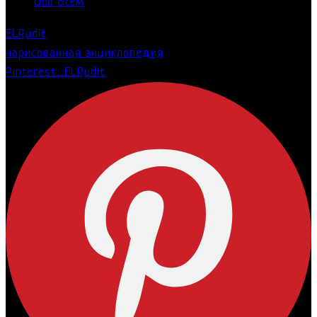
Обо Всём
ELRudit
нарисованная энциклопедия
Pinterest_ELRudit