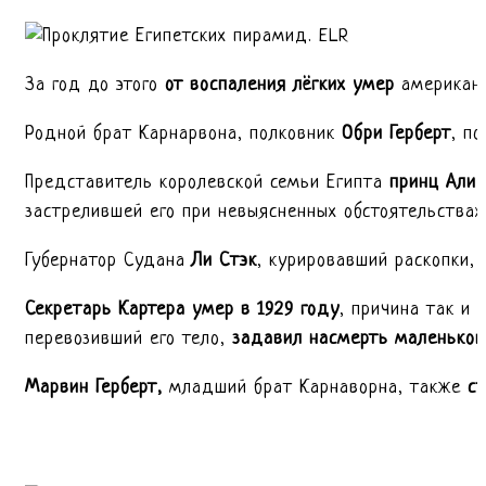
За год до этого
от воспаления лёгких умер
американ
Родной брат Карнарвона, полковник
Обри Герберт
, п
Представитель королевской семьи Египта
принц Али
застрелившей его при невыясненных обстоятельства
Губернатор Судана
Ли Стэк
, курировавший раскопки,
Секретарь Картера умер в 1929 году
, причина так и 
перевозивший его тело,
задавил насмерть маленьког
Марвин Герберт,
младший брат Карнаворна, также
с